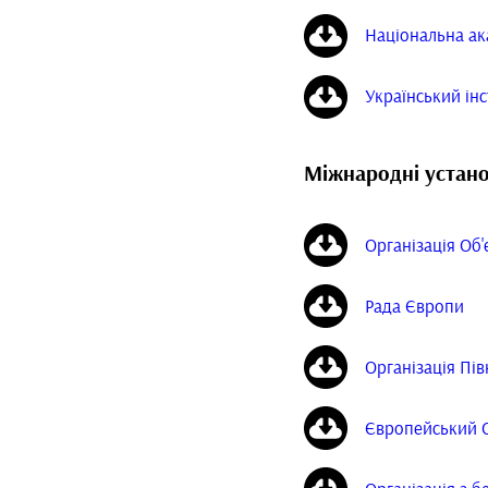
Національна ак
Український інс
Міжнародні устан
Організація Об
Рада Європи
Організація Пі
Європейський 