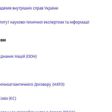
адемія внутрішніх справ України
титут науково-технічної експертизи та інформації
ови
'єднаних Націй (ООН)
внічноатлантичного Договору (НАТО)
Союз (ЄС)