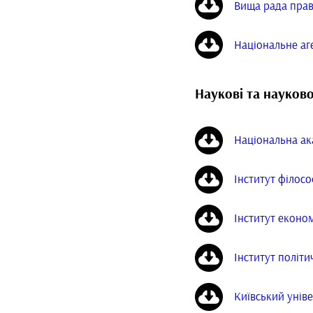
Вища рада пра
Національне аге
Наукові та науково
Національна ак
Інститут філос
Інститут еконо
Інститут політи
Київський унів