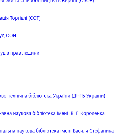
езпеки та співробітництва в Європі (ОБСЄ)
ація Торгівлі (СОТ)
суд ООН
уд з прав людини
во-технічна бібліотека України (ДНТБ України)
авна наукова бібліотека імені В. Г. Короленка
ональна наукова бібліотека імені Василя Стефаника