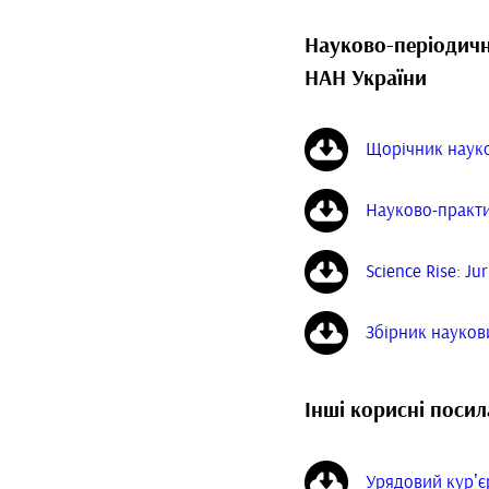
Науково-періодичні
НАН України
Щорічник наук
Науково-практ
Science Rise: Jur
Збірник науков
Інші корисні поси
Урядовий курʼє