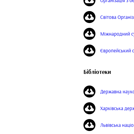
Організація з б
Світова Організ
Міжнародний 
Європейський с
Бібліотеки
Державна науко
Харківська держ
Львівська наці