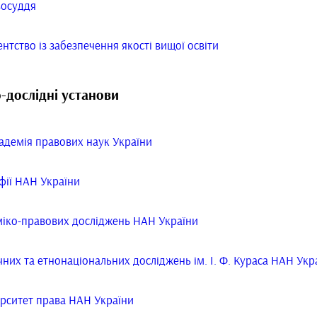
восуддя
нтство із забезпечення якості вищої освіти
-дослідні установи
адемія правових наук України
офії НАН України
міко-правових досліджень НАН України
чних та етнонаціональних досліджень ім. І. Ф. Кураса НАН Укр
ерситет права НАН України