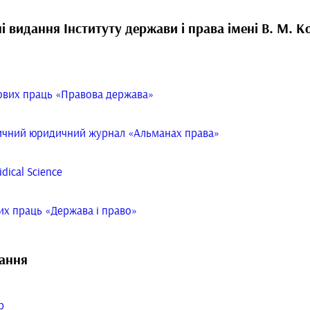
 видання Інституту держави і права імені В. М. 
ових праць «Правова держава»
ичний юридичний журнал «Альманах права»
idical Science
их праць «Держава і право»
лання
р