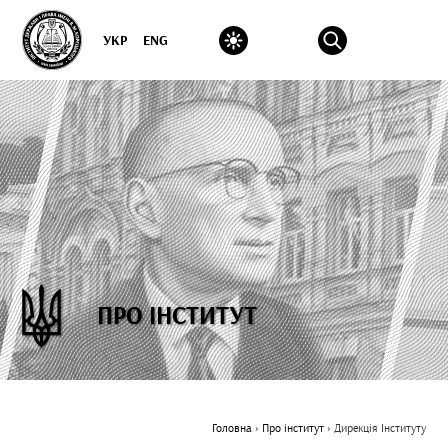
УКР
ENG
ПРО ІНСТИТУТ
Головна
›
Про інститут
›
Дирекція Інституту