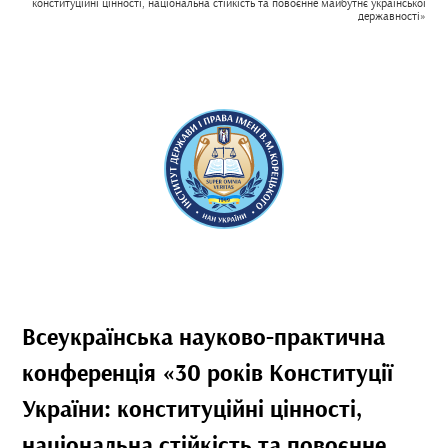
конституційні цінності, національна стійкість та повоєнне майбутнє української
державності»
Всеукраїнська науково-практична
конференція «30 років Конституції
України: конституційні цінності,
національна стійкість та повоєнне