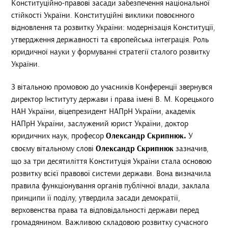
Конституційно-правові засади забезпечення національної
стійкості України. Конституційні виклики повоєнного
відновлення та розвитку України: модернізація Конституції,
утвердження державності та європейська інтеграція. Роль
юридичної науки у формуванні стратегії сталого розвитку
України.
З вітальною промовою до учасників Конференції звернувся
директор Інституту держави і права імені В. М. Корецького
НАН України, віцепрезидент НАПрН України, академік
НАПрН України, заслужений юрист України, доктор
юридичних наук, професор
Олександр Скрипнюк.
У
своєму вітальному слові
Олександр Скрипнюк
зазначив,
що за три десятиліття Конституція України стала основою
розвитку всієї правової системи держави. Вона визначила
правила функціонування органів публічної влади, заклала
принципи її поділу, утвердила засади демократії,
верховенства права та відповідальності держави перед
громадянином. Важливою складовою розвитку сучасного