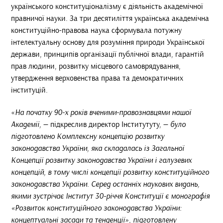
українського конституціоналізму є діяльність академічної
правничої науки. За три десятиліття українська академічна
конституційно-правова наука сформувала потужну
інтелектуальну основу для розуміння природи Української
держави, принципів організації публічної влади, гарантій
прав людини, розвитку місцевого самоврядування,
утвердження верховенства права та демократичних
інституцій.
«
На початку 90-х років вченими-правознавцями нашої
Академії,
— підкреслив директор Інститутуту, —
було
підготовлено Комплексну концепцію розвитку
законодавства України, яка складалась із Загальної
Концепції розвитку законодавства України і галузевих
концепцій, в тому числі концепції розвитку конституційного
законодавства України. Серед останніх наукових видань,
якими зустрічає Інститут 30-річчя Конституції є монографія
«Розвиток конституційного законодавства України:
концептуальні засади та тенденції», підготовлену