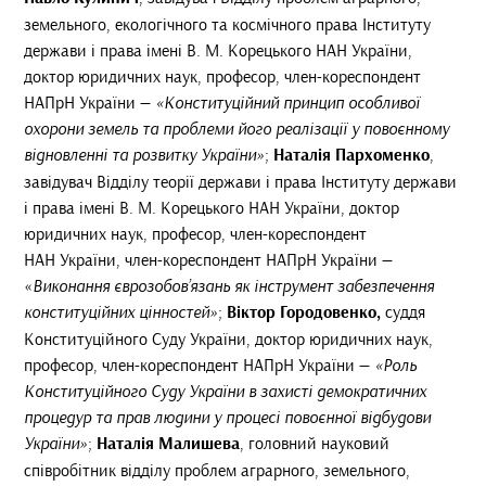
земельного, екологічного та космічного права Інституту
держави і права імені В. М. Корецького НАН України,
доктор юридичних наук, професор, член-кореспондент
НАПрН України —
«Конституційний принцип особливої
охорони земель та проблеми його реалізації у повоєнному
відновленні та розвитку України»
;
Наталія Пархоменко
,
завідувач Відділу теорії держави і права Інституту держави
і права імені В. М. Корецького НАН України, доктор
юридичних наук, професор, член-кореспондент
НАН України, член-кореспондент НАПрН України —
«
Виконання єврозобов’язань як інструмент забезпечення
конституційних цінностей»
;
Віктор Городовенко,
суддя
Конституційного Суду України, доктор юридичних наук,
професор, член-кореспондент НАПрН України —
«Роль
Конституційного Суду України в захисті демократичних
процедур та прав людини у процесі повоєнної відбудови
України»
;
Наталія Малишева
, головний науковий
співробітник відділу проблем аграрного, земельного,