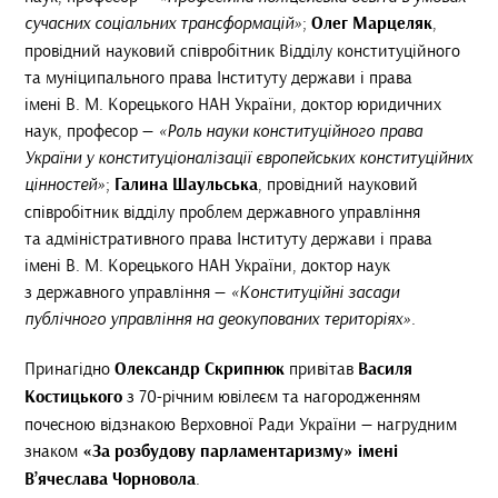
сучасних соціальних трансформацій»
;
Олег Марцеляк
,
провідний науковий співробітник Відділу конституційного
та муніципального права Інституту держави і права
імені В. М. Корецького НАН України, доктор юридичних
наук, професор —
«Роль науки конституційного права
України у конституціоналізації європейських конституційних
цінностей»
;
Галина Шаульська
, провідний науковий
співробітник відділу проблем державного управління
та адміністративного права Інституту держави і права
імені В. М. Корецького НАН України, доктор наук
з державного управління —
«Конституційні засади
публічного управління на деокупованих територіях»
.
Принагідно
Олександр Скрипнюк
привітав
Василя
Костицького
з 70-річним ювілеєм та нагородженням
почесною відзнакою Верховної Ради України — нагрудним
знаком
«За розбудову парламентаризму» імені
В’ячеслава Чорновола
.