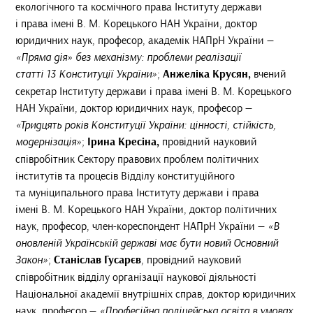
екологічного та космічного права Інституту держави
і права імені В. М. Корецького НАН України, доктор
юридичних наук, професор, академік НАПрН України —
«Пряма дія» без механізму: проблеми реалізації
статті 13 Конституції України»
;
Анжеліка Крусян,
вчений
секретар Інституту держави і права імені В. М. Корецького
НАН України, доктор юридичних наук, професор —
«Тридцять років Конституції України: цінності, стійкість,
модернізація»
;
Ірина Кресіна,
провідний науковий
співробітник Сектору правових проблем політичних
інститутів та процесів Відділу конституційного
та муніципального права Інституту держави і права
імені В. М. Корецького НАН України, доктор політичних
наук, професор, член-кореспондент НАПрН України —
«В
оновленій Українській державі має бути новий Основний
Закон»
;
Станіслав Гусарєв
, провідний науковий
співробітник відділу організації наукової діяльності
Національної академії внутрішніх справ, доктор юридичних
наук, професор —
«Професійна поліцейська освіта в умовах