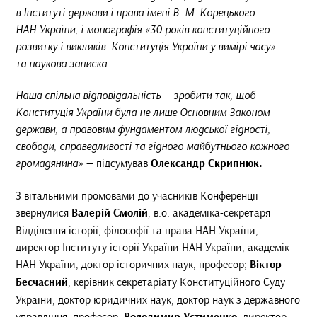
в Інституті держави і права імені В. М. Корецького
НАН України, і монографія «30 років конституційного
розвитку і викликів. Конституція України у вимірі часу»
та наукова записка.
Наша спільна відповідальність — зробити так, щоб
Конституція України була не лише Основним Законом
держави, а правовим фундаментом людської гідності,
свободи, справедливості та гідного майбутнього кожного
громадянина»
— підсумував
Олександр Скрипнюк.
З вітальними промовами до учасників Конференції
звернулися
Валерій Смолій
, в.о. академіка-секретаря
Відділення історії, філософії та права НАН України,
директор Інституту історії України НАН України, академік
НАН України, доктор історичних наук, професор;
Віктор
Бесчасний
, керівник секретаріату Конституційного Суду
України, доктор юридичних наук, доктор наук з державного
управління, професор;
, директор