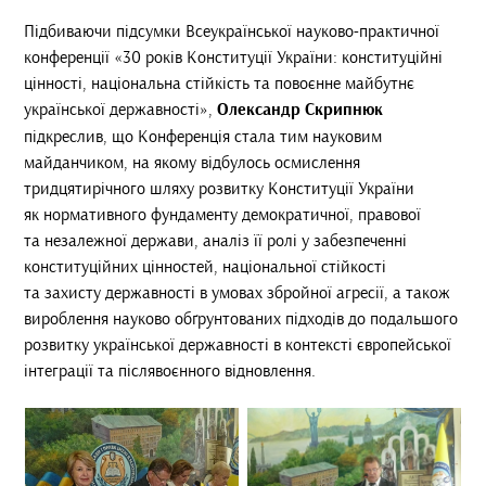
Підбиваючи підсумки Всеукраїнської науково-практичної
конференції «30 років Конституції України: конституційні
цінності, національна стійкість та повоєнне майбутнє
української державності»,
Олександр Скрипнюк
підкреслив, що Конференція стала тим науковим
майданчиком, на якому відбулось осмислення
тридцятирічного шляху розвитку Конституції України
як нормативного фундаменту демократичної, правової
та незалежної держави, аналіз її ролі у забезпеченні
конституційних цінностей, національної стійкості
та захисту державності в умовах збройної агресії, а також
вироблення науково обґрунтованих підходів до подальшого
розвитку української державності в контексті європейської
інтеграції та післявоєнного відновлення.