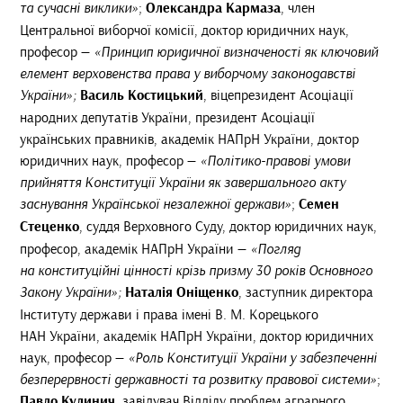
та сучасні виклики»
;
Олександра Кармаза
, член
Центральної виборчої комісії, доктор юридичних наук,
професор —
«Принцип юридичної визначеності як ключовий
елемент верховенства права у виборчому законодавстві
України»;
Василь Костицький
, віцепрезидент Асоціації
народних депутатів України, президент Асоціації
українських правників, академік НАПрН України, доктор
юридичних наук, професор —
«Політико-правові умови
прийняття Конституції України як завершального акту
заснування Української незалежної держави»
;
Семен
Стеценко
, суддя Верховного Суду, доктор юридичних наук,
професор, академік НАПрН України —
«Погляд
на конституційні цінності крізь призму 30 років Основного
Закону України»;
Наталія Оніщенко
, заступник директора
Інституту держави і права імені В. М. Корецького
НАН України, академік НАПрН України, доктор юридичних
наук, професор —
«Роль Конституції України у забезпеченні
безперервності державності та розвитку правової системи»
;
Павло Кулинич
, завідувач Відділу проблем аграрного,