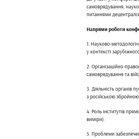
самоврядування, науков
питаннями децентраліза
Напрями роботи конфе
1. Науково-методологіч
у контексті зарубіжног
2. Організаційно-право
самоврядування та війс
3. Діяльність органів 
з російською збройною 
4. Роль інститутів пря
виміри).
5. Проблеми забезпечен