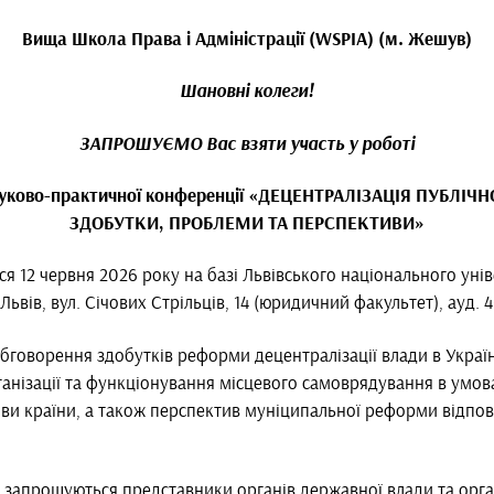
Вища Школа Права і Адміністрації (WSPIA) (м. Жешув)
Шановні колеги!
ЗАПРОШУЄМО Вас взяти участь у роботі
ауково-практичної конференції «ДЕЦЕНТРАЛІЗАЦІЯ ПУБЛІЧН
ЗДОБУТКИ, ПРОБЛЕМИ ТА ПЕРСПЕКТИВИ»
я 12 червня 2026 року на базі Львівського національного унів
Львів, вул. Січових Стрільців, 14 (юридичний факультет), ауд. 
бговорення здобутків реформи децентралізації влади в Україн
анізації та функціонування місцевого самоврядування в умов
ови країни, а також перспектив муніципальної реформи відпо
ї запрошуються представники органів державної влади та орга