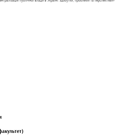
нтралізація публічної влади в Україні: здобутки, проблеми та перспективи»
и
факультет)