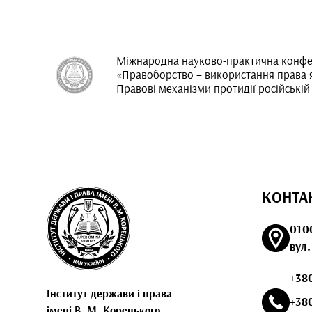
Міжнародна науково-практична конфе
«Правоборство – використання права як
Правові механізми протидії російській 
КОНТА
010
вул
+380
Інститут держави і права
+380
імені В. М. Корецького