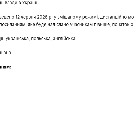
ї влади в Україні.
едено 12 червня 2026 р. у змішаному режимі, дистанційно м
посиланням, яке буде надіслано учасникам пізніше, початок о 
: українська, польська, англійська.
ішана.
нням: