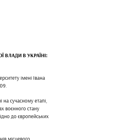
ОЇ ВЛАДИ В УКРАЇНІ:
ерситету імені Івана
409.
і на сучасному етапі,
ах воєнного стану
відно до європейських
нів місцевого