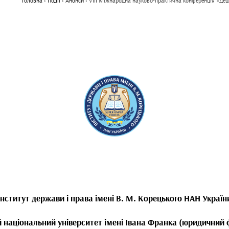
Головна
›
Події
›
Анонси
›
VІІІ Міжнародна науково-практична конференція «Деце
Інститут держави і права імені В. М. Корецького НАН Україн
й національний університет імені Івана Франка (юридичний 