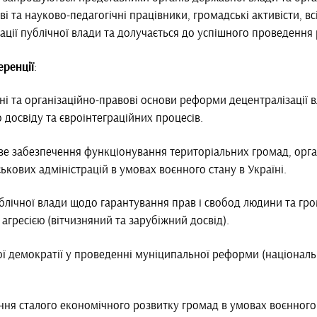
і та науково-педагогічні працівники, громадські активісти, вс
ції публічної влади та долучається до успішного проведення 
ренції
:
ні та організаційно-правові основи реформи децентралізації в
о досвіду та євроінтеграційних процесів.
ве забезпечення функціонування територіальних громад, орга
ькових адміністрацій в умовах воєнного стану в Україні.
публічної влади щодо гарантування прав і свобод людини та гро
агресією (вітчизняний та зарубіжний досвід).
мої демократії у проведенні муніципальної реформи (націонал
ня сталого економічного розвитку громад в умовах воєнного 