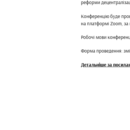
реформи децентралізаці
Конференцію буде пров
на платформі Zoom, за 
Робочі мови конференції
Форма проведення: зм
Детальніше за посила