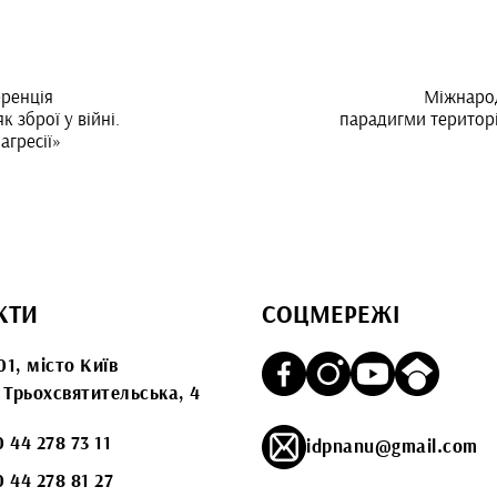
ренція
Міжнарод
 зброї у війні.
парадигми територі
агресії»
КТИ
СОЦМЕРЕЖІ
01, місто Київ
. Трьохсвятительська, 4
 44 278 73 11
idpnanu@gmail.com
 44 278 81 27