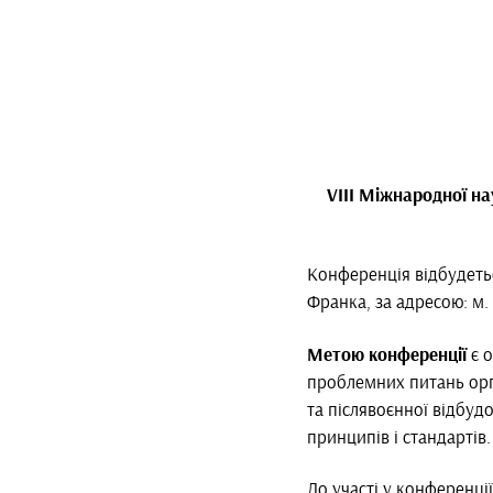
VІІІ Міжнародної н
Конференція відбудетьс
Франка, за адресою: м. 
Метою конференції
є о
проблемних питань орг
та післявоєнної відбуд
принципів і стандартів.
До участі у конференці