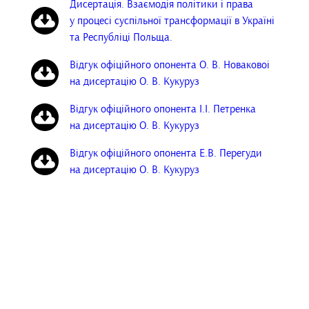
Дисертація. Взаємодія політики i права
у процесі суспiльної трансформацiї в Україні
та Республiцi Польща.
Вiдгук офiцiйного опонента О. В. Новаковоi
на дисертацiю О. В. Кукуруз
Вiдгук офiцiйного опонента I.I. Петренка
на дисертацiю О. В. Кукуруз
Вiдгук офiцiйного опонента E.В. Перегуди
на дисертацiю О. В. Кукуруз