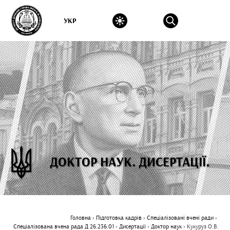
УКР
ДОКТОР НАУК. ДИСЕРТАЦІЇ.
Головна
›
Підготовка кадрів
›
Спеціалізовані вчені ради
›
Спеціалізована вчена рада Д 26.236.01
›
Дисертації
›
Доктор наук
›
Кукуруз О.В.