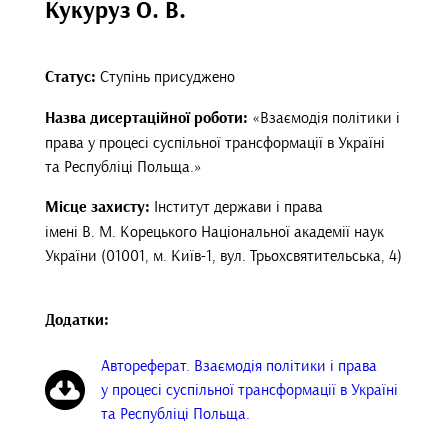
Кукуруз О. В.
Статус:
Ступінь присуджено
Назва дисертаційної роботи:
«Взаємодія політики i
права у процесі суспiльної трансформацiї в Україні
та Республiцi Польща.»
Місце захисту:
Інститут держави і права
імені В. М. Корецького Національної академії наук
України (01001, м. Київ-1, вул. Трьохсвятительська, 4)
Додатки:
Автореферат. Взаємодія політики i права
у процесі суспiльної трансформацiї в Україні
та Республiцi Польща.