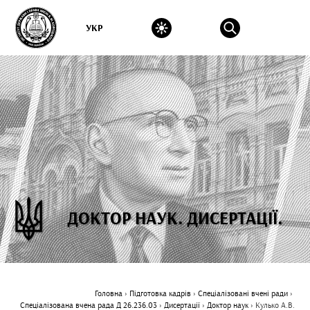
УКР
ДОКТОР НАУК. ДИСЕРТАЦІЇ.
Головна
›
Підготовка кадрів
›
Спеціалізовані вчені ради
›
Спеціалізована вчена рада Д 26.236.03
›
Дисертації
›
Доктор наук
›
Кулько А.В.