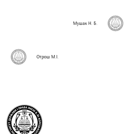
Мушак Н. Б.
Отрош М.І.